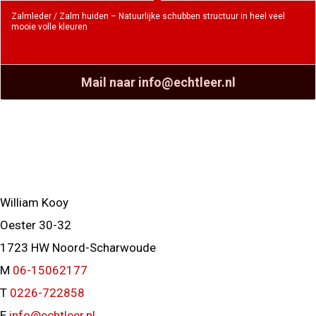
Zalmleder / Zalm huiden – Natuurlijke schubben structuur in heel veel
mooie volle kleuren
Mail naar info@echtleer.nl
William Kooy
Oester 30-32
1723 HW Noord-Scharwoude
M
06-15062177
T
0226-722858
E
info@echtleer.nl