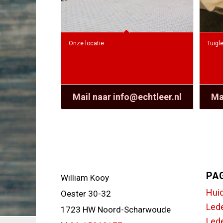
Onze locatie
Tuigl
Mail naar info@echtleer.nl
Ma
PA
William Kooy
Hui
Oester 30-32
Led
1723 HW Noord-Scharwoude
Lede