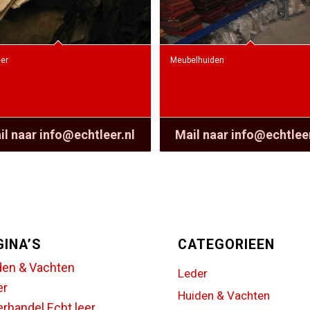
eer
Meubelhuiden
il naar info@echtleer.nl
Mail naar info@echtleer
GINA’S
CATEGORIEEN
den & Vachten
Leder
er
Huiden & Vachten
rhandel Echt leer