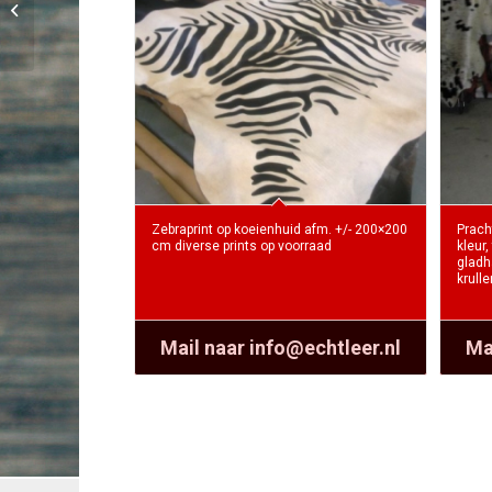
runderleer
Zebraprint op koeienhuid afm. +/- 200×200
Prach
cm diverse prints op voorraad
kleur
gladha
krulle
Mail naar info@echtleer.nl
Ma