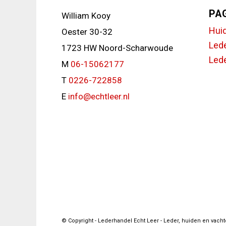
PA
William Kooy
Hui
Oester 30-32
Led
1723 HW Noord-Scharwoude
Lede
M
06-15062177
T
0226-722858
E
info@echtleer.nl
© Copyright - Lederhandel Echt Leer - Leder, huiden en vach