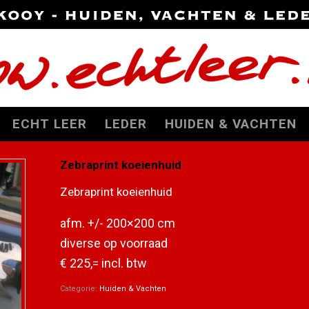
ECHT LEER
LEDER
HUIDEN & VACHTEN
Zebraprint koeienhuid
Zebraprint koeienhuid
afm. +/- 200×200 cm
diverse op voorraad
€ 225,= incl. btw
Categorie:
Huiden & Vachten